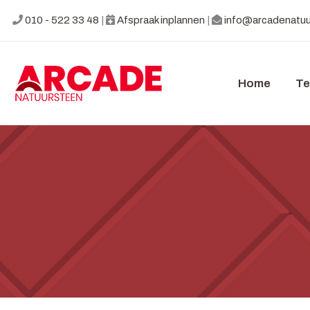
010 - 522 33 48
|
Afspraak inplannen
|
info@arcadenatuu
Home
Te