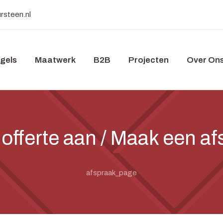
rsteen.nl
gels
Maatwerk
B2B
Projecten
Over On
offerte aan / Maak een a
afspraak_page