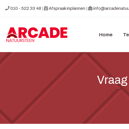
010 - 522 33 48
|
Afspraak inplannen
|
info@arcadenatuu
Home
Te
Vraag 