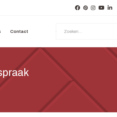
s
Contact
Zoeken...
fspraak